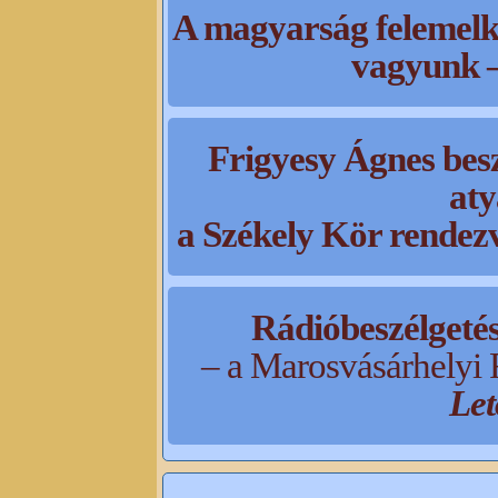
A magyarság felemelke
vagyunk 
Frigyesy Ágnes besz
aty
a Székely Kör rendez
Rádióbeszélgeté
– a Marosvásárhelyi R
Let