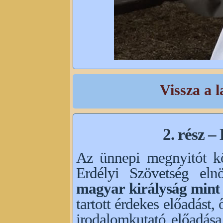
Vissza a l
2. rész –
Az ünnepi megnyitót 
Erdélyi Szövetség el
magyar királyság mint
tartott érdekes előadást,
irodalomkutató előadás