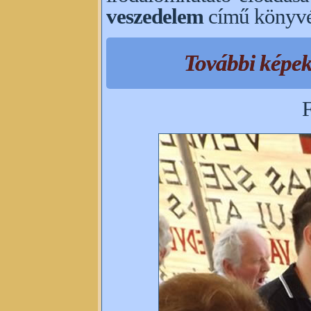
veszedelem
című könyvér
További képe
F