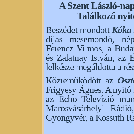
A Szent László-nap
Találkozó nyi
Beszédet mondott
Kóka 
díjas mesemondó, nép
Ferencz Vilmos, a Buda
és Zalatnay István, az 
lelkésze megáldotta a ré
Közreműködött az
Oszt
Frigyesy Ágnes. A nyitó 
az Echo Televízió munk
Marosvásárhelyi Rádió
Gyöngyvér, a Kossuth Rá