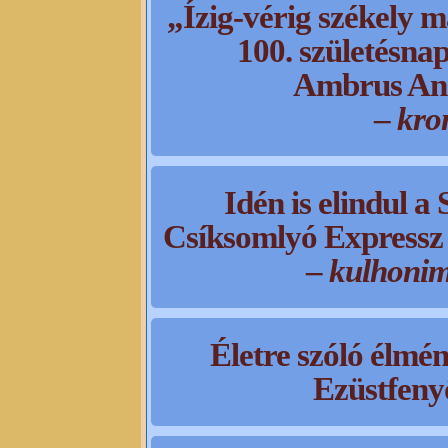
„Ízig-vérig székely
100. születésna
Ambrus And
–
kro
Idén is elindul a
Csíksomlyó Expressz 
–
kulhoni
Életre szóló élmén
Ezüstfeny