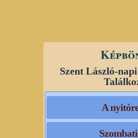
Képbö
Szent László-napi
Találko
A nyitór
Szombati