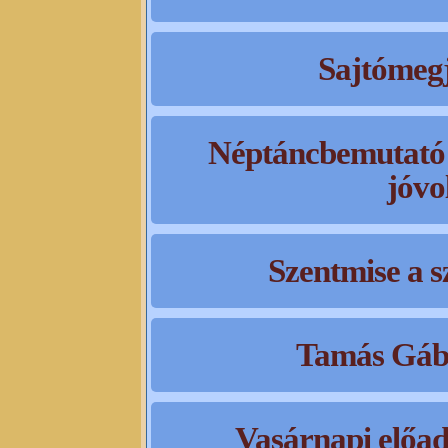
Sajtómegj
Néptáncbemutató
jóvo
Szentmise a 
Tamás Gábo
Vasárnapi előa